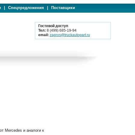
и
|
Спецпредложения
|
Поставщики
Гостевой доступ
Тел:
8 (499) 685-19-94
email:
zapros@truckautopart.ru
 Mercedes и аналоги к