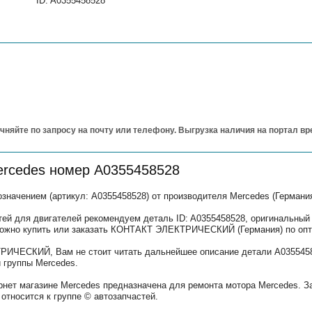
ID: A0355458528
чняйте по запросу на почту или телефону. Выгрузка наличия на портал в
ercedes номер A0355458528
чением (артикул: A0355458528) от производителя Mercedes (Германи
тей для двигателей рекомендуем деталь ID: A0355458528, оригинальный
 можно купить или заказать КОНТАКТ ЭЛЕКТРИЧЕСКИЙ (Германия) по опт
ИЧЕСКИЙ, Вам не стоит читать дальнейшее описание детали A0355458
 группы Mercedes.
рнет магазине Mercedes предназначена для ремонта мотора Mercedes. З
относится к группе © автозапчастей.