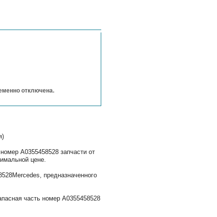
ременно отключена.
я)
 номер A0355458528 запчасти от
имальной цене.
528Mercedes, предназначенного
апасная часть номер A0355458528