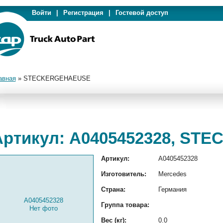
Войти
|
Регистрация
|
Гостевой доступ
авная
»
STECKERGEHAEUSE
Артикул: A0405452328, S
Артикул:
A0405452328
Изготовитель:
Mercedes
Страна:
Германия
A0405452328
Группа товара:
Нет фото
Вес (кг):
0.0