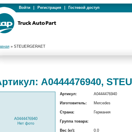
Войти
|
Регистрация
|
Гостевой доступ
авная
»
STEUERGERAET
Артикул: A0444476940, ST
Артикул:
A0444476940
Изготовитель:
Mercedes
Страна:
Германия
A0444476940
Группа товара:
Нет фото
Вес (кг):
0.0