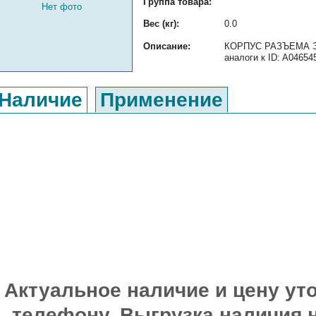
Группа товара:
Нет фото
Вес (кг):
0.0
Описание:
КОРПУС РАЗЪЕМА ЭЛ
аналоги к ID: A04654
Наличие
Применение
Актуальное наличие и цену уто
телефону. Выгрузка наличия 