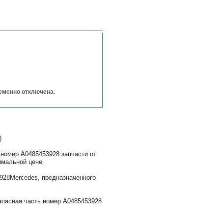
ременно отключена.
)
 номер A0485453928 запчасти от
имальной цене.
28Mercedes, предназначенного
апасная часть номер A0485453928