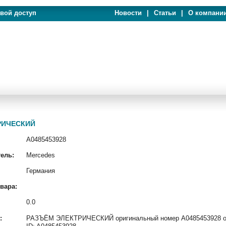
евой доступ
Новости
|
Статьи
|
О компани
ТРИЧЕСКИЙ
A0485453928
ель:
Mercedes
Германия
вара:
0.0
:
РАЗЪЁМ ЭЛЕКТРИЧЕСКИЙ оригинальный номер A0485453928 от 