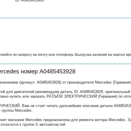
ID: A0485453928
чняйте по запросу на почту или телефону. Выгрузка наличия на портал в
ercedes номер A0485453928
ением (артикул: A0485453928) от производителя Mercedes (Германия
тей для двигателей рекомендуем деталь ID: A0485453928, оригинальный
 можно купить или заказать РАЗЪЁМ ЭЛЕКТРИЧЕСКИЙ (Германия) по опт
ЧЕСКИЙ, Вам не стоит читать дальнейшее описание детали A04854539
 группы Mercedes.
рнет магазине Mercedes предназначена для ремонта мотора Mercedes. З
относится к группе © автозапчастей.