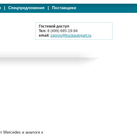
и
|
Спецпредложения
|
Поставщики
Гостевой доступ
Тел:
8 (499) 685-19-94
email:
zapros@truckautopart.ru
Mercedes и аналоги к