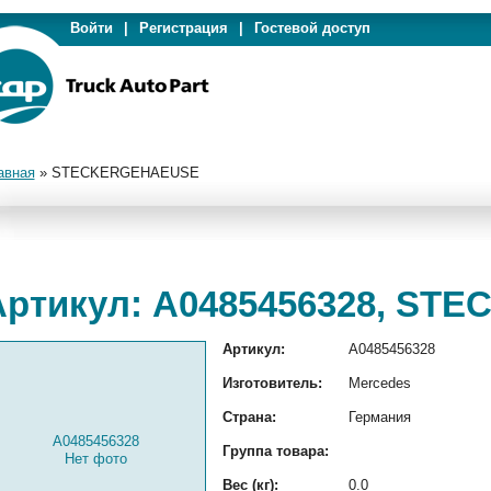
Войти
|
Регистрация
|
Гостевой доступ
авная
»
STECKERGEHAEUSE
Артикул: A0485456328, S
Артикул:
A0485456328
Изготовитель:
Mercedes
Страна:
Германия
A0485456328
Группа товара:
Нет фото
Вес (кг):
0.0