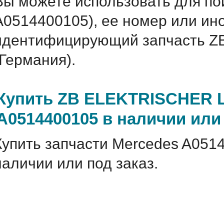
Вы можете использовать для по
A0514400105), ее номер или ин
идентифицирующий запчасть 
(Германия).
Купить ZB ELEKTRISCHER 
A0514400105 в наличии или 
Купить запчасти Mercedes A051
наличии или под заказ.