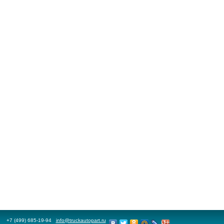
+7 (499) 685-19-94
info@truckautopart.ru