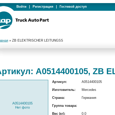
Войти
|
Регистрация
|
Гостевой доступ
авная
»
ZB ELEKTRISCHER LEITUNGSS
Артикул: A0514400105, ZB
Артикул:
A0514400105
Изготовитель:
Mercedes
Страна:
Германия
A0514400105
Группа товара:
Нет фото
Вес (кг):
0.0