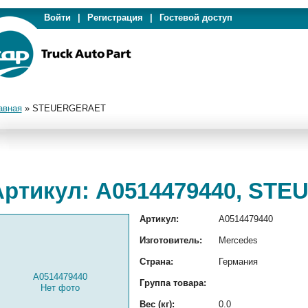
Войти
|
Регистрация
|
Гостевой доступ
авная
»
STEUERGERAET
Артикул: A0514479440, ST
Артикул:
A0514479440
Изготовитель:
Mercedes
Страна:
Германия
A0514479440
Группа товара:
Нет фото
Вес (кг):
0.0