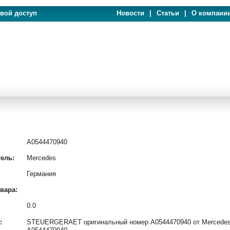
евой доступ
Новости
|
Статьи
|
О компани
A0544470940
ель:
Mercedes
Германия
вара:
0.0
:
STEUERGERAET оригинальный номер A0544470940 от Mercedes и