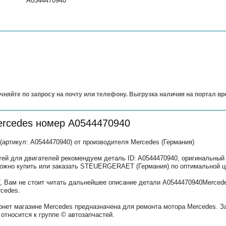
A0544470940
чняйте по запросу на почту или телефону. Выгрузка наличия на портал в
ercedes номер A0544470940
тикул: A0544470940) от производителя Mercedes (Германия)
тей для двигателей рекомендуем деталь ID: A0544470940, оригинальный
можно купить или заказать STEUERGERAET (Германия) по оптимальной ц
Вам не стоит читать дальнейшее описание детали A0544470940Mercede
cedes.
рнет магазине Mercedes предназначена для ремонта мотора Mercedes. З
относится к группе © автозапчастей.