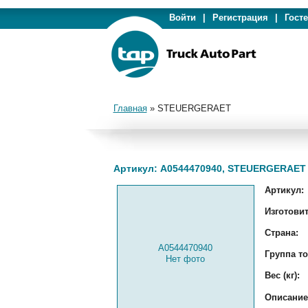
Войти
|
Регистрация
|
Гост
Главная
»
STEUERGERAET
Артикул: A0544470940, STEUERGERAET
Артикул:
Изготовит
Страна:
A0544470940
Группа то
Нет фото
Вес (кг):
Описание