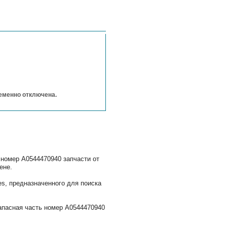
ременно отключена.
 номер A0544470940 запчасти от
ене.
s, предназначенного для поиска
апасная часть номер A0544470940