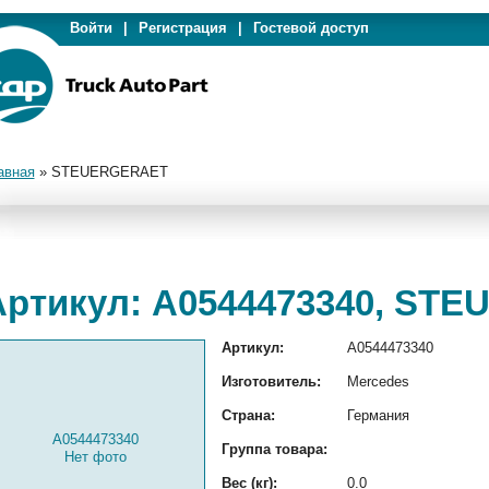
Войти
|
Регистрация
|
Гостевой доступ
авная
»
STEUERGERAET
Артикул: A0544473340, ST
Артикул:
A0544473340
Изготовитель:
Mercedes
Страна:
Германия
A0544473340
Группа товара:
Нет фото
Вес (кг):
0.0