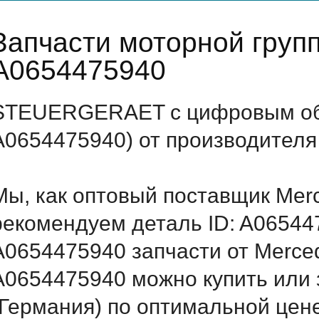
Запчасти моторной груп
A0654475940
STEUERGERAET с цифровым обо
A0654475940) от производителя
Мы, как оптовый поставщик Mer
рекомендуем деталь ID: A06544
A0654475940 запчасти от Merced
A0654475940 можно купить ил
(Германия) по оптимальной цене