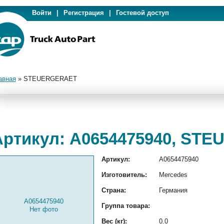
Войти
|
Регистрация
|
Гостевой доступ
авная
»
STEUERGERAET
Артикул: A0654475940, ST
Артикул:
A0654475940
Изготовитель:
Mercedes
Страна:
Германия
A0654475940
Группа товара:
Нет фото
Вес (кг):
0.0