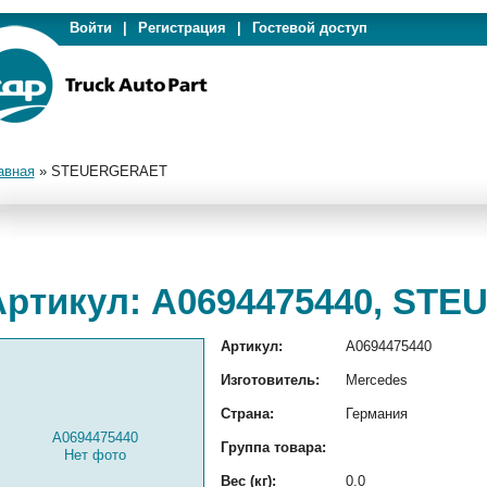
Войти
|
Регистрация
|
Гостевой доступ
авная
»
STEUERGERAET
Артикул: A0694475440, ST
Артикул:
A0694475440
Изготовитель:
Mercedes
Страна:
Германия
A0694475440
Группа товара:
Нет фото
Вес (кг):
0.0