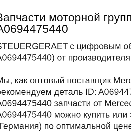
Запчасти моторной груп
A0694475440
STEUERGERAET с цифровым обо
A0694475440) от производителя
Мы, как оптовый поставщик Mer
рекомендуем деталь ID: A06944
A0694475440 запчасти от Merced
A0694475440 можно купить ил
(Германия) по оптимальной цене