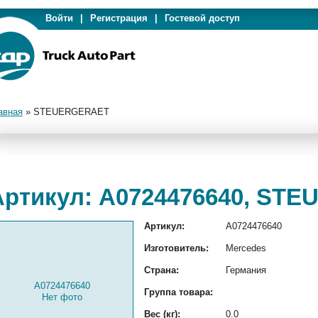
Войти
|
Регистрация
|
Гостевой доступ
авная
»
STEUERGERAET
Артикул: A0724476640, ST
Артикул:
A0724476640
Изготовитель:
Mercedes
Страна:
Германия
A0724476640
Группа товара:
Нет фото
Вес (кг):
0.0