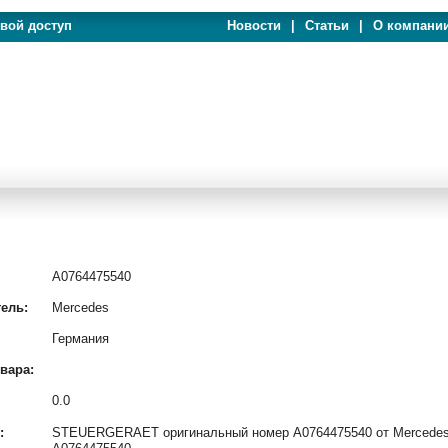
евой доступ
Новости
|
Статьи
|
О компани
A0764475540
ель:
Mercedes
Германия
вара:
0.0
:
STEUERGERAET оригинальный номер A0764475540 от Mercedes и