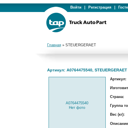
Войти
|
Регистрация
|
Гост
Главная
»
STEUERGERAET
Артикул: A0764475540, STEUERGERAET
Артикул:
Изготовит
Страна:
A0764475540
Группа то
Нет фото
Вес (кг):
Описание