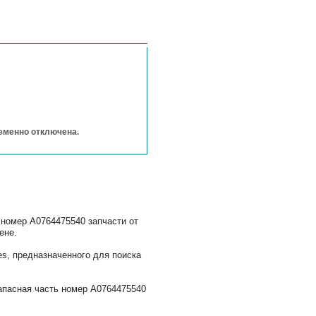
ременно отключена.
 номер A0764475540 запчасти от
ене.
s, предназначенного для поиска
апасная часть номер A0764475540