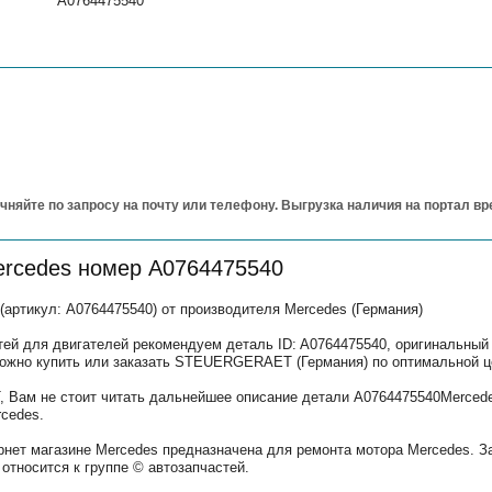
A0764475540
чняйте по запросу на почту или телефону. Выгрузка наличия на портал в
ercedes номер A0764475540
тикул: A0764475540) от производителя Mercedes (Германия)
тей для двигателей рекомендуем деталь ID: A0764475540, оригинальный
можно купить или заказать STEUERGERAET (Германия) по оптимальной ц
Вам не стоит читать дальнейшее описание детали A0764475540Mercede
cedes.
рнет магазине Mercedes предназначена для ремонта мотора Mercedes. З
относится к группе © автозапчастей.