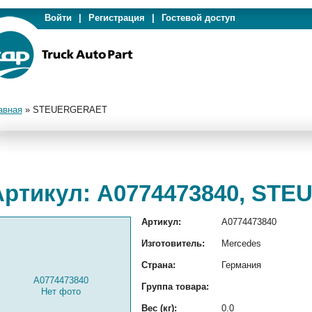
Войти
|
Регистрация
|
Гостевой доступ
авная
»
STEUERGERAET
Артикул: A0774473840, ST
Артикул:
A0774473840
Изготовитель:
Mercedes
Страна:
Германия
A0774473840
Группа товара:
Нет фото
Вес (кг):
0.0