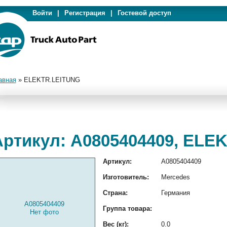
Войти
|
Регистрация
|
Гостевой доступ
авная
»
ELEKTR.LEITUNG
Артикул: A0805404409, ELE
Артикул:
A0805404409
Изготовитель:
Mercedes
Страна:
Германия
A0805404409
Группа товара:
Нет фото
Вес (кг):
0.0