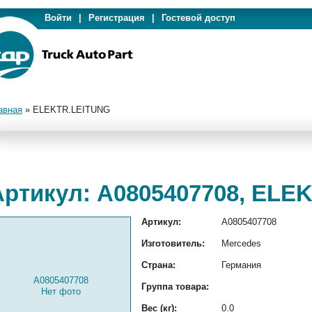
Войти
|
Регистрация
|
Гостевой доступ
авная
»
ELEKTR.LEITUNG
Артикул: A0805407708, ELE
Артикул:
A0805407708
Изготовитель:
Mercedes
Страна:
Германия
A0805407708
Группа товара:
Нет фото
Вес (кг):
0.0