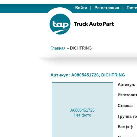
Войти
|
Регистрация
|
Гост
Главная
»
DICHTRING
Артикул: A0805451726, DICHTRING
Артикул:
Изготовит
Страна:
A0805451726
Нет фото
Группа то
Вес (кг):