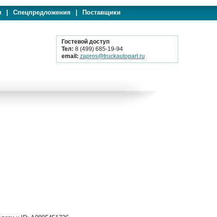
и
|
Спецпредложения
|
Поставщики
Гостевой доступ
Тел:
8 (499) 685-19-94
email:
zapros@truckautopart.ru