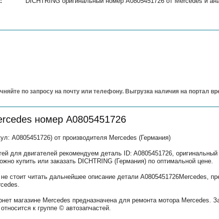
:
DICHTRING оригинальный номер A0805451726 от Mercedes и ана
чняйте по запросу на почту или телефону. Выгрузка наличия на портал в
ercedes номер A0805451726
л: A0805451726) от производителя Mercedes (Германия)
тей для двигателей рекомендуем деталь ID: A0805451726, оригинальный
ожно купить или заказать DICHTRING (Германия) по оптимальной цене.
не стоит читать дальнейшее описание детали A0805451726Mercedes, пр
cedes.
рнет магазине Mercedes предназначена для ремонта мотора Mercedes. З
относится к группе © автозапчастей.