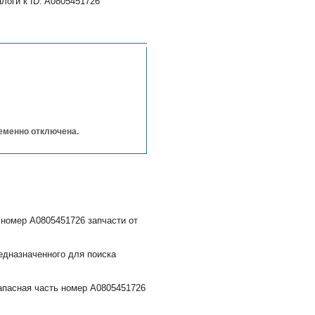
логи к ID: A0805451726
ременно отключена.
 номер A0805451726 запчасти от
едназначенного для поиска
апасная часть номер A0805451726