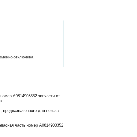
ременно отключена.
 номер A0814903352 запчасти от
не.
 предназначенного для поиска
апасная часть номер A0814903352