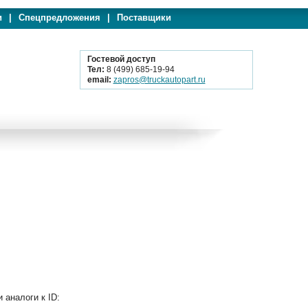
и
|
Спецпредложения
|
Поставщики
Гостевой доступ
Тел:
8 (499) 685-19-94
email:
zapros@truckautopart.ru
аналоги к ID: