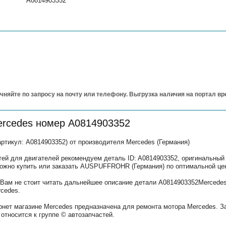
A0814903352
чняйте по запросу на почту или телефону. Выгрузка наличия на портал в
ercedes номер A0814903352
икул: A0814903352) от производителя Mercedes (Германия)
тей для двигателей рекомендуем деталь ID: A0814903352, оригинальный
можно купить или заказать AUSPUFFROHR (Германия) по оптимальной це
ам не стоит читать дальнейшее описание детали A0814903352Mercedes,
cedes.
рнет магазине Mercedes предназначена для ремонта мотора Mercedes. З
относится к группе © автозапчастей.