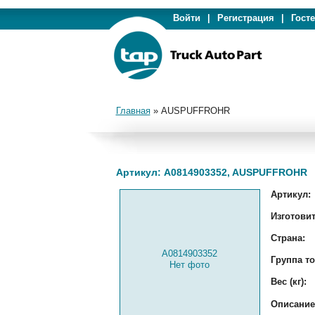
Войти
|
Регистрация
|
Гост
Главная
»
AUSPUFFROHR
Артикул: A0814903352, AUSPUFFROHR
Артикул:
Изготовит
Страна:
A0814903352
Группа то
Нет фото
Вес (кг):
Описание