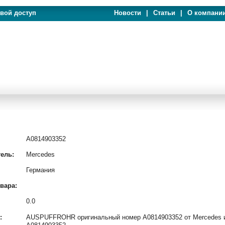
евой доступ
Новости
|
Статьи
|
О компани
A0814903352
ель:
Mercedes
Германия
вара:
0.0
:
AUSPUFFROHR оригинальный номер A0814903352 от Mercedes и 