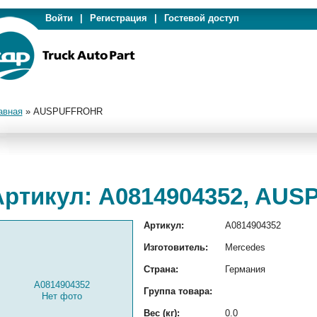
Войти
|
Регистрация
|
Гостевой доступ
авная
»
AUSPUFFROHR
Артикул: A0814904352, AU
Артикул:
A0814904352
Изготовитель:
Mercedes
Страна:
Германия
A0814904352
Группа товара:
Нет фото
Вес (кг):
0.0