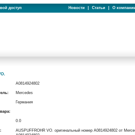
евой доступ
Новости
|
Статьи
|
О компани
VO.
A0814924802
ель:
Mercedes
Германия
вара:
0.0
:
AUSPUFFROHR VO. оригинальный номер A0814924802 от Mercede