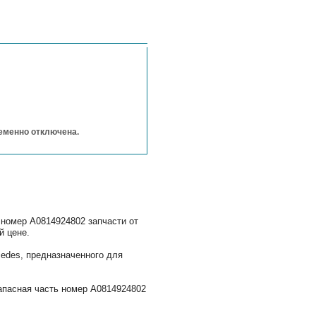
ременно отключена.
 номер A0814924802 запчасти от
й цене.
edes, предназначенного для
апасная часть номер A0814924802