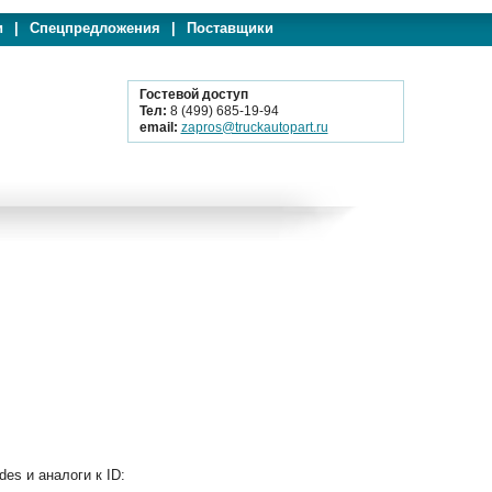
и
|
Спецпредложения
|
Поставщики
Гостевой доступ
Тел:
8 (499) 685-19-94
email:
zapros@truckautopart.ru
s и аналоги к ID: