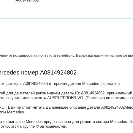
A0814924802
чняйте по запросу на почту или телефону. Выгрузка наличия на портал в
ercedes номер A0814924802
(артикул: A0814924802) от производителя Mercedes (Германия)
тей для двигателей рекомендуем деталь ID: A0814924802, оригинальный
можно купить или заказать AUSPUFFROHR VO. (Германия) по оптимально
., Вам не стоит читать дальнейшее описание детали A0814924802Merc
ппы Mercedes.
рнет магазине Mercedes предназначена для ремонта мотора Mercedes. З
относится к группе © автозапчастей.