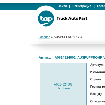
Войти
|
Регистрация
|
Гост
Главная
»
AUSPUFFROHR VO.
Артикул: A0814924802, AUSPUFFROHR 
Артикул:
Изготовит
Страна:
A0814924802
Группа то
Нет фото
Вес (кг):
Описание