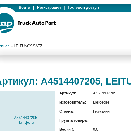
Войти
|
Регистрация
|
Гостевой доступ
авная
»
LEITUNGSSATZ
Артикул: A4514407205, LEI
Артикул:
A4514407205
Изготовитель:
Mercedes
Страна:
Германия
A4514407205
Группа товара:
Нет фото
Вес (кг):
0.0