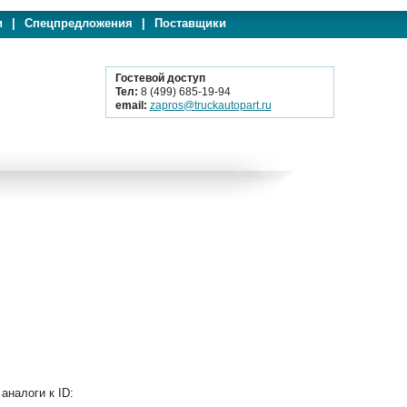
и
|
Спецпредложения
|
Поставщики
Гостевой доступ
Тел:
8 (499) 685-19-94
email:
zapros@truckautopart.ru
налоги к ID: