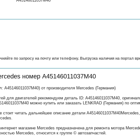
A45146011037M40
чняйте по запросу на почту или телефону. Выгрузка наличия на портал в
ercedes номер A45146011037M40
: A45146011037M40) от производителя Mercedes (Германия)
тей для двигателей рекомендуем деталь ID: A45146011037M40, оригина
45146011037M40 можно купить или заказать LENKRAD (Германия) по опти
 стоит читать дальнейшее описание детали A45146011037M40Mercedes,
cedes.
интернет магазине Mercedes предназначена для ремонта мотора Mercede
остью Mercedes, относится к группе © автозапчастей.