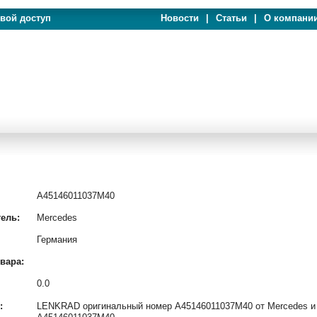
евой доступ
Новости
|
Статьи
|
О компани
A45146011037M40
ель:
Mercedes
Германия
вара:
0.0
:
LENKRAD оригинальный номер A45146011037M40 от Mercedes и а