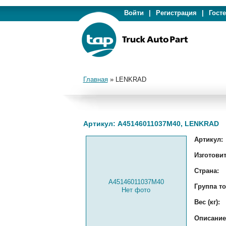
Войти
|
Регистрация
|
Гост
Главная
»
LENKRAD
Артикул: A45146011037M40, LENKRAD
Артикул:
Изготовит
Страна:
A45146011037M40
Группа то
Нет фото
Вес (кг):
Описание