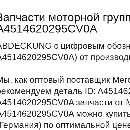
Запчасти моторной груп
A4514620295CV0A
ABDECKUNG с цифровым обозна
A4514620295CV0A) от производи
Мы, как оптовый поставщик Mer
рекомендуем деталь ID: A4514
A4514620295CV0A запчасти от M
A4514620295CV0A можно купит
(Германия) по оптимальной цене