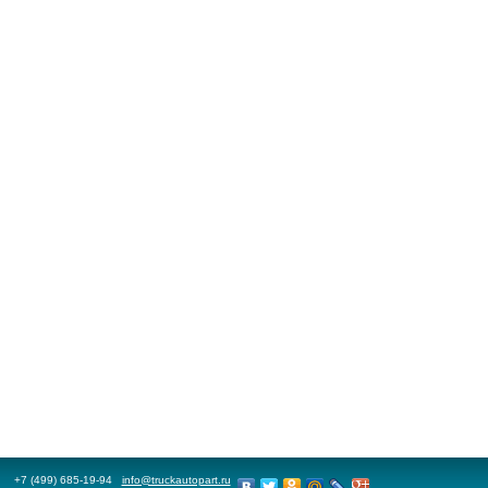
+7 (499) 685-19-94
info@truckautopart.ru