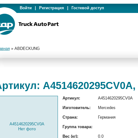
Войти
|
Регистрация
|
Гостевой доступ
авная
»
ABDECKUNG
Артикул: A4514620295CV0
Артикул:
A4514620295CV0A
Изготовитель:
Mercedes
Страна:
Германия
A4514620295CV0A
Группа товара:
Нет фото
Вес (кг):
0.0