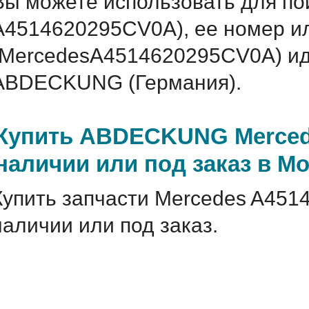
Вы можете использовать для по
A4514620295CV0A), ее номер ил
(MercedesA4514620295CV0A) и
ABDECKUNG (Германия).
Купить ABDECKUNG Merced
наличии или под заказ в М
Купить запчасти Mercedes A451
наличии или под заказ.