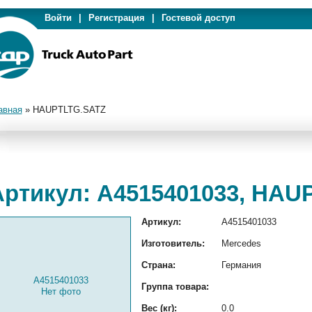
Войти
|
Регистрация
|
Гостевой доступ
авная
»
HAUPTLTG.SATZ
Артикул: A4515401033, HAU
Артикул:
A4515401033
Изготовитель:
Mercedes
Страна:
Германия
A4515401033
Группа товара:
Нет фото
Вес (кг):
0.0