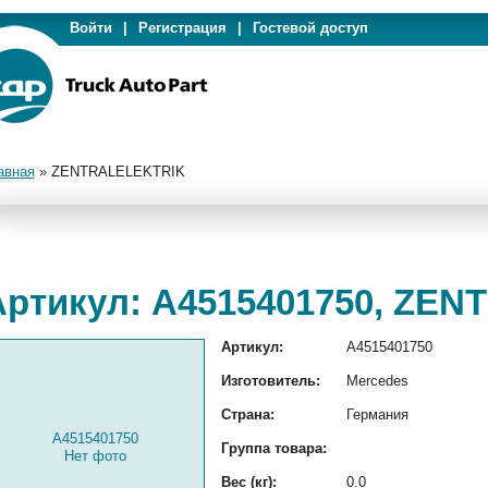
Войти
|
Регистрация
|
Гостевой доступ
авная
»
ZENTRALELEKTRIK
Артикул: A4515401750, ZE
Артикул:
A4515401750
Изготовитель:
Mercedes
Страна:
Германия
A4515401750
Группа товара:
Нет фото
Вес (кг):
0.0