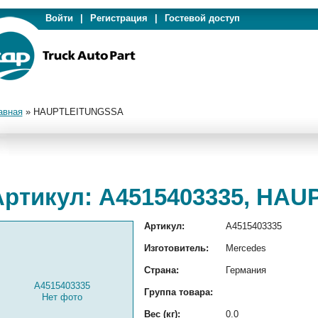
Войти
|
Регистрация
|
Гостевой доступ
авная
»
HAUPTLEITUNGSSA
Артикул: A4515403335, HA
Артикул:
A4515403335
Изготовитель:
Mercedes
Страна:
Германия
A4515403335
Группа товара:
Нет фото
Вес (кг):
0.0