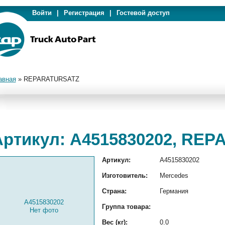
Войти
|
Регистрация
|
Гостевой доступ
авная
»
REPARATURSATZ
Артикул: A4515830202, RE
Артикул:
A4515830202
Изготовитель:
Mercedes
Страна:
Германия
A4515830202
Группа товара:
Нет фото
Вес (кг):
0.0