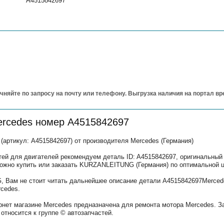
A4515842697
чняйте по запросу на почту или телефону. Выгрузка наличия на портал в
ercedes номер A4515842697
ртикул: A4515842697) от производителя Mercedes (Германия)
тей для двигателей рекомендуем деталь ID: A4515842697, оригинальный
можно купить или заказать KURZANLEITUNG (Германия) по оптимальной ц
 Вам не стоит читать дальнейшее описание детали A4515842697Mercede
cedes.
рнет магазине Mercedes предназначена для ремонта мотора Mercedes. З
относится к группе © автозапчастей.