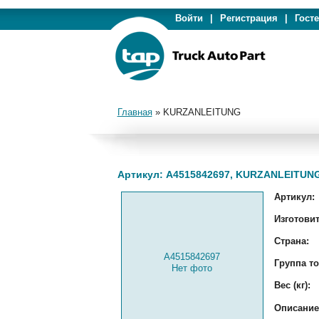
Войти
|
Регистрация
|
Гост
Главная
»
KURZANLEITUNG
Артикул: A4515842697, KURZANLEITUN
Артикул:
Изготовит
Страна:
A4515842697
Группа то
Нет фото
Вес (кг):
Описание