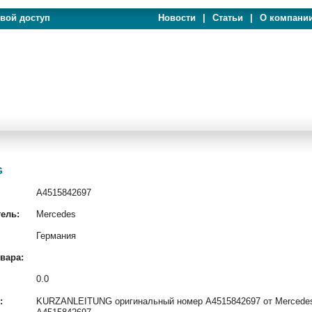
евой доступ
Новости
|
Статьи
|
О компани
G
A4515842697
ель:
Mercedes
Германия
вара:
0.0
:
KURZANLEITUNG оригинальный номер A4515842697 от Mercedes 