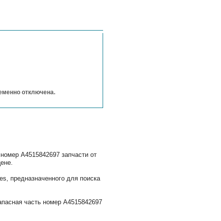
ременно отключена.
 номер A4515842697 запчасти от
ене.
s, предназначенного для поиска
апасная часть номер A4515842697