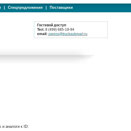
и
|
Спецпредложения
|
Поставщики
Гостевой доступ
Тел:
8 (499) 685-19-94
email:
zapros@truckautopart.ru
и аналоги к ID: