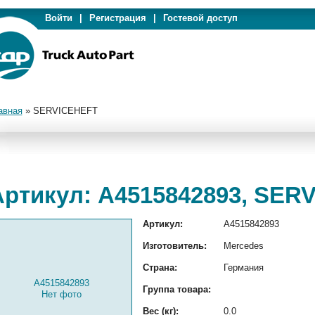
Войти
|
Регистрация
|
Гостевой доступ
авная
»
SERVICEHEFT
Артикул: A4515842893, SER
Артикул:
A4515842893
Изготовитель:
Mercedes
Страна:
Германия
A4515842893
Группа товара:
Нет фото
Вес (кг):
0.0