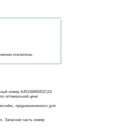
ременно отключена.
льный номер A4515846583Z110
по оптимальной цене.
rcedes, предназначенного для
s. Запасная часть номер