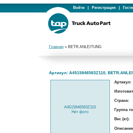
Войти
|
Регистрация
|
Гост
Главная
»
BETR.ANLEITUNG
Артикул: A4515846583Z110, BETR.ANLE
Артикул:
Изготовит
Страна:
A4515846583Z110
Группа то
Нет фото
Вес (кг):
Описание