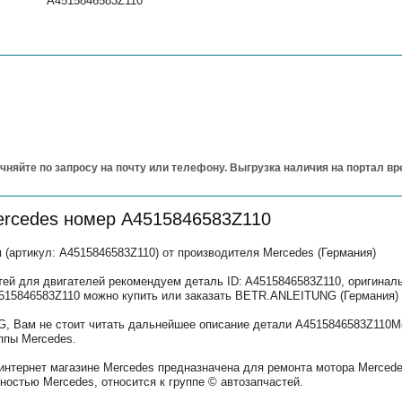
A4515846583Z110
чняйте по запросу на почту или телефону. Выгрузка наличия на портал в
ercedes номер A4515846583Z110
артикул: A4515846583Z110) от производителя Mercedes (Германия)
тей для двигателей рекомендуем деталь ID: A4515846583Z110, оригина
A4515846583Z110 можно купить или заказать BETR.ANLEITUNG (Германия) 
, Вам не стоит читать дальнейшее описание детали A4515846583Z110Me
ппы Mercedes.
интернет магазине Mercedes предназначена для ремонта мотора Mercede
остью Mercedes, относится к группе © автозапчастей.