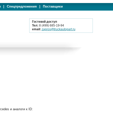
и
|
Спецпредложения
|
Поставщики
Гостевой доступ
Тел:
8 (499) 685-19-94
email:
zapros@truckautopart.ru
des и аналоги к ID: