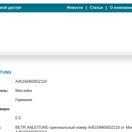
евой доступ
Новости
|
Статьи
|
О компани
ITUNG
A4515846583Z110
ель:
Mercedes
Германия
вара:
0.0
:
BETR.ANLEITUNG оригинальный номер A4515846583Z110 от Merce