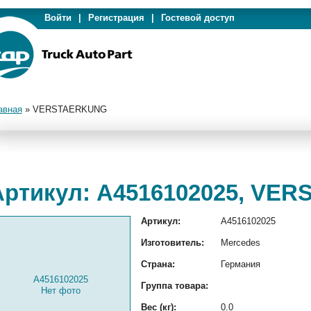
Войти
|
Регистрация
|
Гостевой доступ
авная
»
VERSTAERKUNG
Артикул: A4516102025, VE
Артикул:
A4516102025
Изготовитель:
Mercedes
Страна:
Германия
A4516102025
Группа товара:
Нет фото
Вес (кг):
0.0