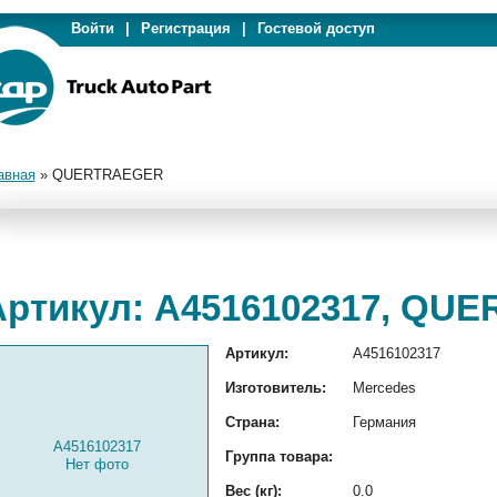
Войти
|
Регистрация
|
Гостевой доступ
авная
»
QUERTRAEGER
Артикул: A4516102317, QU
Артикул:
A4516102317
Изготовитель:
Mercedes
Страна:
Германия
A4516102317
Группа товара:
Нет фото
Вес (кг):
0.0