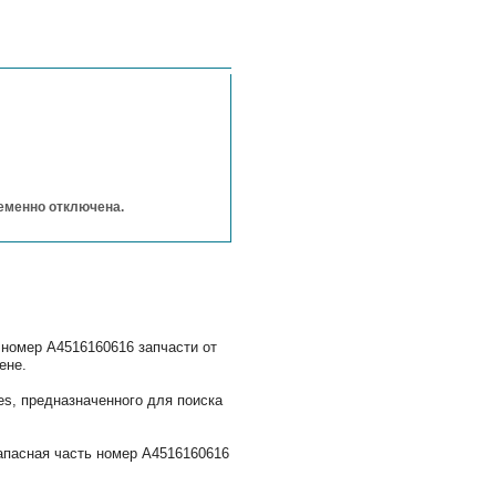
ременно отключена.
 номер A4516160616 запчасти от
ене.
s, предназначенного для поиска
апасная часть номер A4516160616