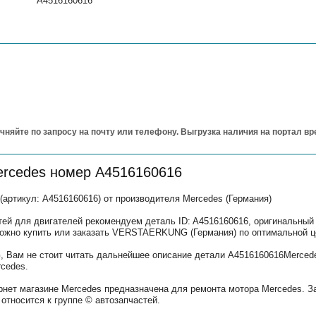
A4516160616
чняйте по запросу на почту или телефону. Выгрузка наличия на портал в
ercedes номер A4516160616
тикул: A4516160616) от производителя Mercedes (Германия)
тей для двигателей рекомендуем деталь ID: A4516160616, оригинальный
можно купить или заказать VERSTAERKUNG (Германия) по оптимальной ц
Вам не стоит читать дальнейшее описание детали A4516160616Mercede
cedes.
рнет магазине Mercedes предназначена для ремонта мотора Mercedes. З
относится к группе © автозапчастей.