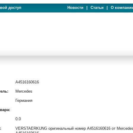
евой доступ
Новости
|
Статьи
|
О компани
A4516160616
ель:
Mercedes
Германия
вара:
0.0
:
VERSTAERKUNG оригинальный номер A4516160616 от Mercedes и