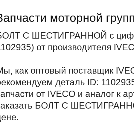
Запчасти моторной груп
БОЛТ С ШЕСТИГРАННОЙ с цифро
1102935) от производителя IVE
Мы, как оптовый поставщик IVE
рекомендуем деталь ID: 110293
запчасти от IVECO и аналог к а
заказать БОЛТ С ШЕСТИГРАННО
цене.