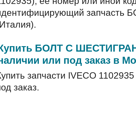
1102935), ее номер или иной ко
идентифицирующий запчасть
(Италия).
Купить БОЛТ С ШЕСТИГРАН
наличии или под заказ в М
Купить запчасти IVECO 1102935
под заказ.