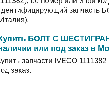
1111382), ее номер или иной ко
идентифицирующий запчасть
(Италия).
Купить БОЛТ С ШЕСТИГРАН
наличии или под заказ в М
Купить запчасти IVECO 1111382 
под заказ.