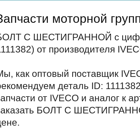
Запчасти моторной груп
БОЛТ С ШЕСТИГРАННОЙ с цифро
1111382) от производителя IVEC
Мы, как оптовый поставщик IVE
рекомендуем деталь ID: 111138
запчасти от IVECO и аналог к а
заказать БОЛТ С ШЕСТИГРАННО
цене.