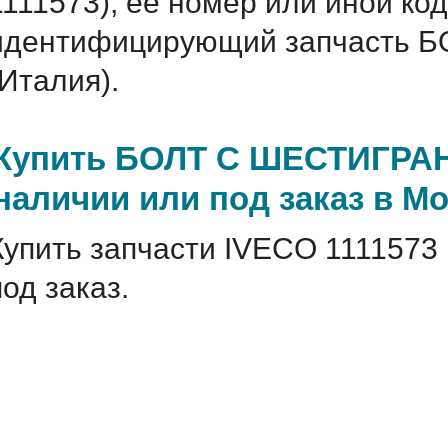
1111573), ее номер или иной ко
идентифицирующий запчасть
(Италия).
Купить БОЛТ С ШЕСТИГРАН
наличии или под заказ в М
Купить запчасти IVECO 1111573 
под заказ.