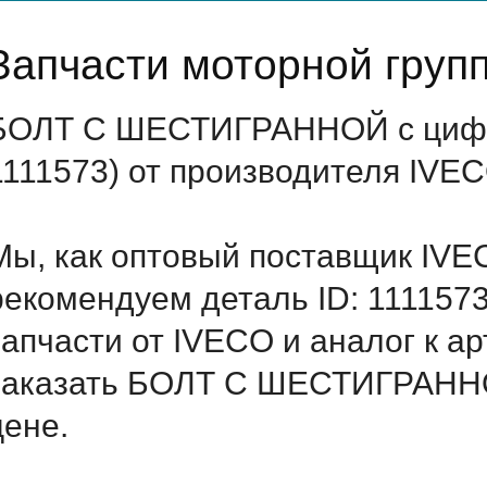
Запчасти моторной груп
БОЛТ С ШЕСТИГРАННОЙ с цифро
1111573) от производителя IVEC
Мы, как оптовый поставщик IVE
рекомендуем деталь ID: 111157
запчасти от IVECO и аналог к а
заказать БОЛТ С ШЕСТИГРАННО
цене.