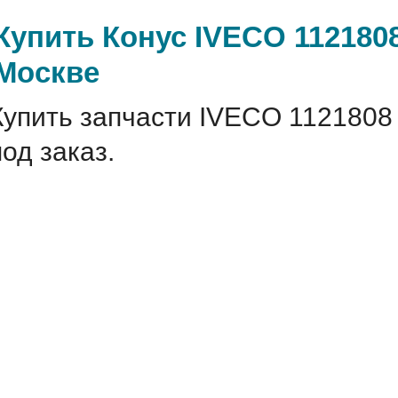
Купить Конус IVECO 1121808
Москве
Купить запчасти IVECO 1121808
под заказ.