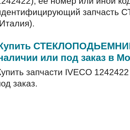
1242422), ее номер или иной ко
идентифицирующий запчасть 
(Италия).
Купить СТЕКЛОПОДЬЕМНИК 
наличии или под заказ в М
Купить запчасти IVECO 1242422
под заказ.