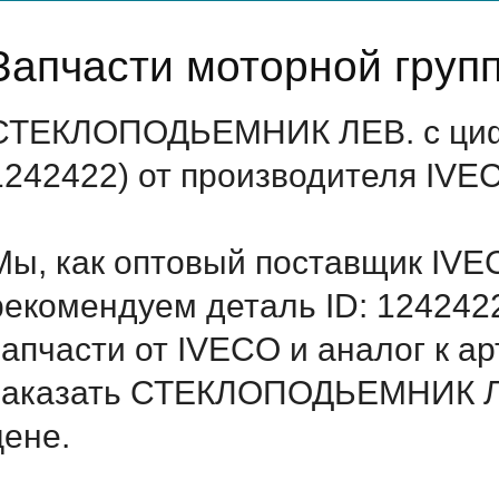
Запчасти моторной груп
СТЕКЛОПОДЬЕМНИК ЛЕВ. с цифр
1242422) от производителя IVE
Мы, как оптовый поставщик IVE
рекомендуем деталь ID: 124242
запчасти от IVECO и аналог к а
заказать СТЕКЛОПОДЬЕМНИК ЛЕ
цене.