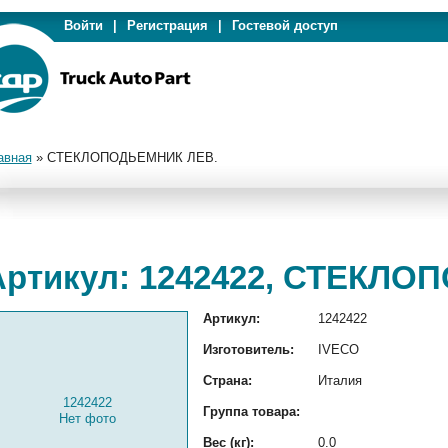
Войти
|
Регистрация
|
Гостевой доступ
авная
»
СТЕКЛОПОДЬЕМНИК ЛЕВ.
Артикул: 1242422, СТЕКЛО
Артикул:
1242422
Изготовитель:
IVECO
Страна:
Италия
1242422
Группа товара:
Нет фото
Вес (кг):
0.0