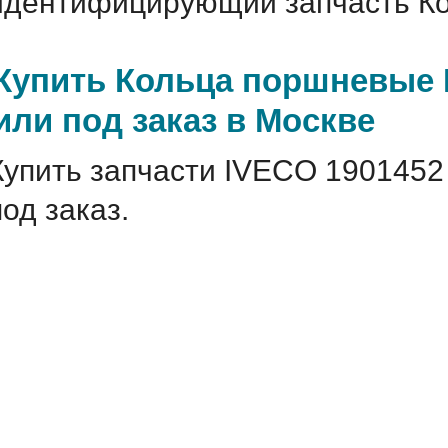
идентифицирующий запчасть Ко
Купить Кольца поршневые 
или под заказ в Москве
Купить запчасти IVECO 1901452
под заказ.