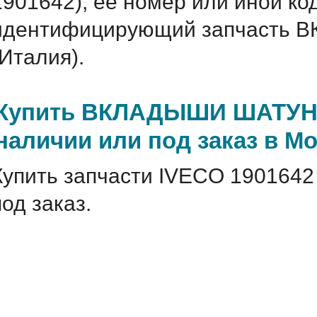
1901642), ее номер или иной ко
идентифицирующий запчасть 
(Италия).
Купить ВКЛАДЫШИ ШАТУН.-0
наличии или под заказ в М
Купить запчасти IVECO 1901642
под заказ.