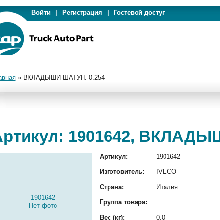
Войти
|
Регистрация
|
Гостевой доступ
авная
»
ВКЛАДЫШИ ШАТУН.-0.254
Артикул: 1901642, ВКЛАДЫ
Артикул:
1901642
Изготовитель:
IVECO
Страна:
Италия
1901642
Группа товара:
Нет фото
Вес (кг):
0.0