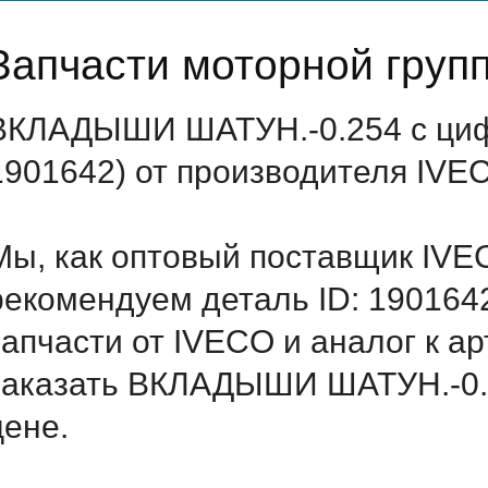
Запчасти моторной груп
ВКЛАДЫШИ ШАТУН.-0.254 с циф
1901642) от производителя IVE
Мы, как оптовый поставщик IVE
рекомендуем деталь ID: 190164
запчасти от IVECO и аналог к а
заказать ВКЛАДЫШИ ШАТУН.-0.2
цене.