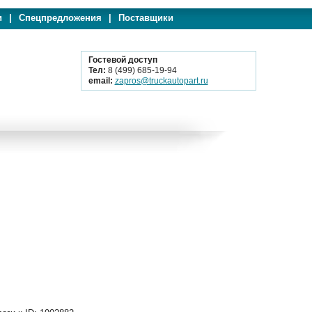
и
|
Спецпредложения
|
Поставщики
Гостевой доступ
Тел:
8 (499) 685-19-94
email:
zapros@truckautopart.ru