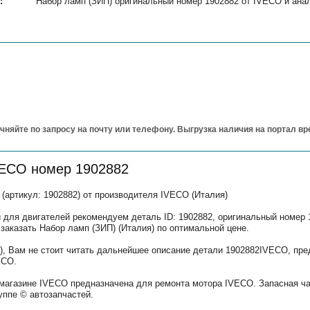
:
Набор ламп (ЗИП) оригинальный номер 1902882 от IVECO и анало
чняйте по запросу на почту или телефону. Выгрузка наличия на портал в
VECO номер 1902882
(артикул: 1902882) от производителя IVECO (Италия)
 для двигателей рекомендуем деталь ID: 1902882, оригинальный номер 
 заказать Набор ламп (ЗИП) (Италия) по оптимальной цене.
), Вам не стоит читать дальнейшее описание детали 1902882IVECO, пре
ECO.
 магазине IVECO предназначена для ремонта мотора IVECO. Запасная ч
уппе © автозапчастей.