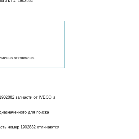
ги к ID: 1902882
ременно отключена.
1902882 запчасти от IVECO и
дназначенного для поиска
асть номер 1902882 отличаются