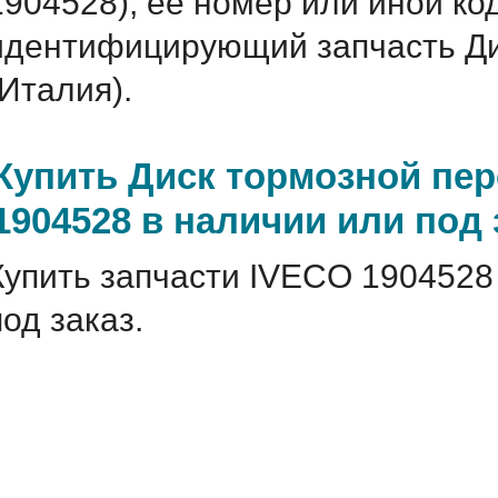
1904528), ее номер или иной ко
идентифицирующий запчасть Ди
(Италия).
Купить Диск тормозной пе
1904528 в наличии или под 
Купить запчасти IVECO 1904528
под заказ.