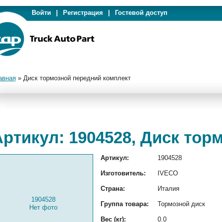
Войти
|
Регистрация
|
Гостевой доступ
авная
»
Диск тормозной передний комплект
Артикул: 1904528, Диск тор
Артикул:
1904528
Изготовитель:
IVECO
Страна:
Италия
1904528
Группа товара:
Тормозной диск
Нет фото
Вес (кг):
0.0