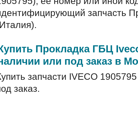
1905795), ее номер или иной ко
идентифицирующий запчасть Про
(Италия).
Купить Прокладка ГБЦ Iveco
наличии или под заказ в М
Купить запчасти IVECO 1905795
под заказ.