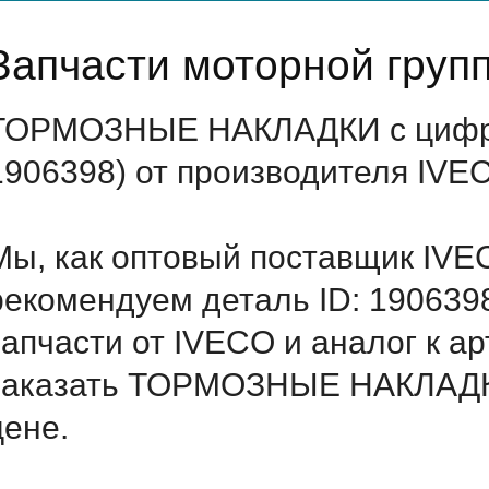
Запчасти моторной груп
ТОРМОЗНЫЕ НАКЛАДКИ с цифро
1906398) от производителя IVE
Мы, как оптовый поставщик IVE
рекомендуем деталь ID: 190639
запчасти от IVECO и аналог к а
заказать ТОРМОЗНЫЕ НАКЛАДКИ
цене.