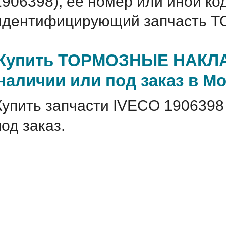
1906398), ее номер или иной ко
идентифицирующий запчасть 
Купить ТОРМОЗНЫЕ НАКЛАД
наличии или под заказ в М
Купить запчасти IVECO 1906398
под заказ.