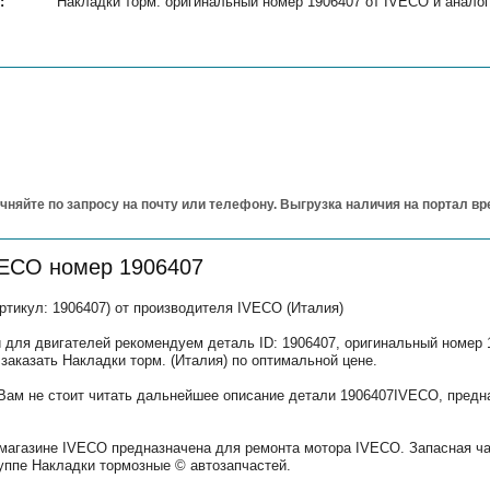
:
Накладки торм. оригинальный номер 1906407 от IVECO и аналоги
чняйте по запросу на почту или телефону. Выгрузка наличия на портал в
VECO номер 1906407
ртикул: 1906407) от производителя IVECO (Италия)
 для двигателей рекомендуем деталь ID: 1906407, оригинальный номер 
заказать Накладки торм. (Италия) по оптимальной цене.
 Вам не стоит читать дальнейшее описание детали 1906407IVECO, предн
 магазине IVECO предназначена для ремонта мотора IVECO. Запасная ч
уппе Накладки тормозные © автозапчастей.