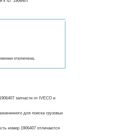
 к ID: 1906407
ременно отключена.
1906407 запчасти от IVECO и
азначенного для поиска грузовых
асть номер 1906407 отличаются