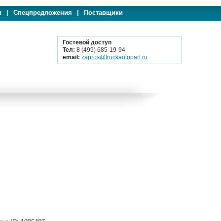
и
|
Спецпредложения
|
Поставщики
Гостевой доступ
Тел:
8 (499) 685-19-94
email:
zapros@truckautopart.ru