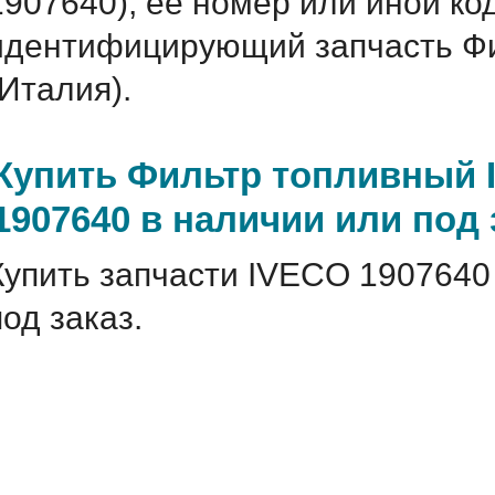
1907640), ее номер или иной ко
идентифицирующий запчасть Фи
(Италия).
Купить Фильтр топливный 
1907640 в наличии или под 
Купить запчасти IVECO 1907640
под заказ.