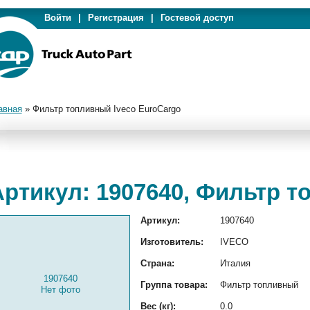
Войти
|
Регистрация
|
Гостевой доступ
авная
»
Фильтр топливный Iveco EuroCargo
Артикул: 1907640, Фильтр т
Артикул:
1907640
Изготовитель:
IVECO
Страна:
Италия
1907640
Группа товара:
Фильтр топливный
Нет фото
Вес (кг):
0.0