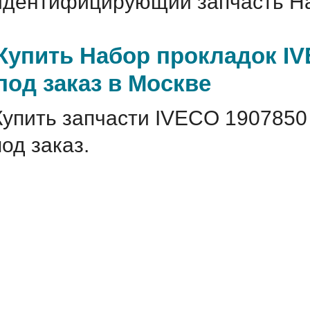
идентифицирующий запчасть На
Купить Набор прокладок IV
под заказ в Москве
Купить запчасти IVECO 1907850
под заказ.