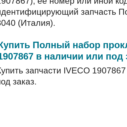
1907867), ее номер или иной ко
идентифицирующий запчасть По
8040 (Италия).
Купить Полный набор прокл
1907867 в наличии или под 
Купить запчасти IVECO 1907867
под заказ.