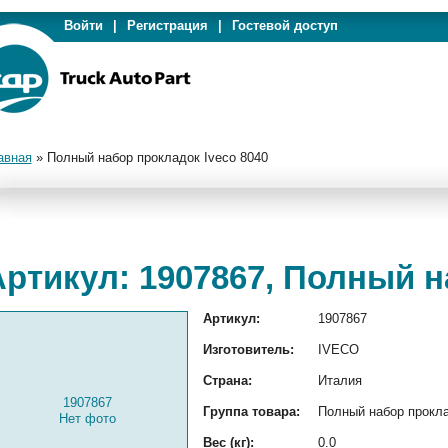
Войти
|
Регистрация
|
Гостевой доступ
авная
»
Полный набор прокладок Iveco 8040
Артикул: 1907867, Полный н
Артикул:
1907867
Изготовитель:
IVECO
Страна:
Италия
1907867
Группа товара:
Полный набор прокл
Нет фото
Вес (кг):
0.0