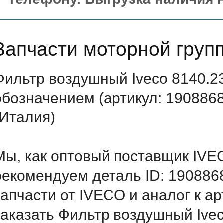
Запчасти моторной груп
Фильтр воздушный Iveco 8140.2
обозначением (артикул: 190886
(Италия)
Мы, как оптовый поставщик IVE
рекомендуем деталь ID: 190886
запчасти от IVECO и аналог к а
заказать Фильтр воздушный Ivec