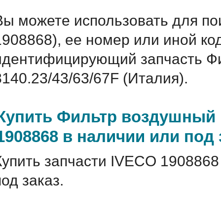
Вы можете использовать для по
1908868), ее номер или иной ко
идентифицирующий запчасть Фи
8140.23/43/63/67F (Италия).
Купить Фильтр воздушный Iv
1908868 в наличии или под 
Купить запчасти IVECO 1908868
под заказ.