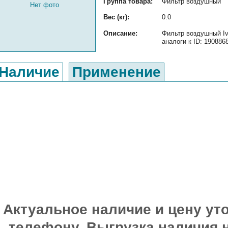
Группа товара:
Фильтр воздушный
Нет фото
Вес (кг):
0.0
Описание:
Фильтр воздушный Iv
аналоги к ID: 190886
Наличие
Применение
Актуальное наличие и цену уто
телефону. Выгрузка наличия 